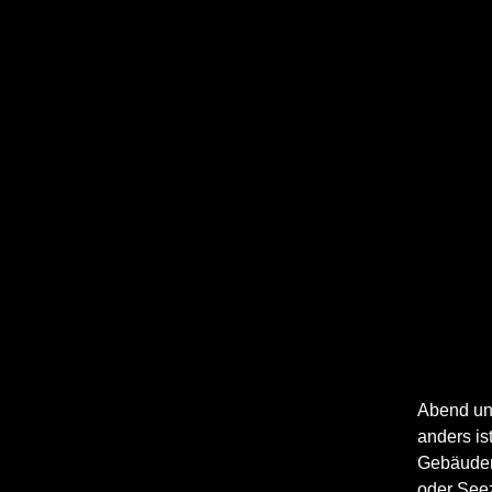
Abend und
anders is
Gebäuden 
oder See