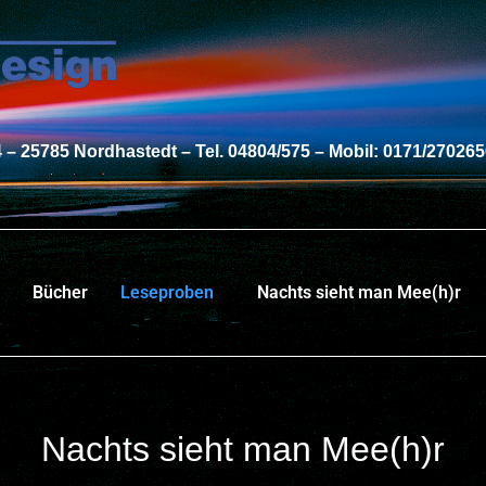
 – 25785 Nordhastedt – Tel. 04804/575 – Mobil: 0171/27026
Bücher
Leseproben
Nachts sieht man Mee(h)r
Nachts sieht man Mee(h)r