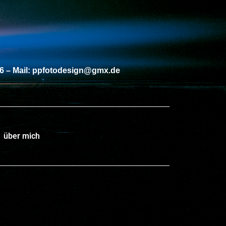
56 – Mail: ppfotodesign@gmx.de
über mich