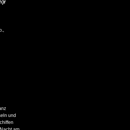
h)r
b.,
anz
seln und
chiffen
 Nacht am