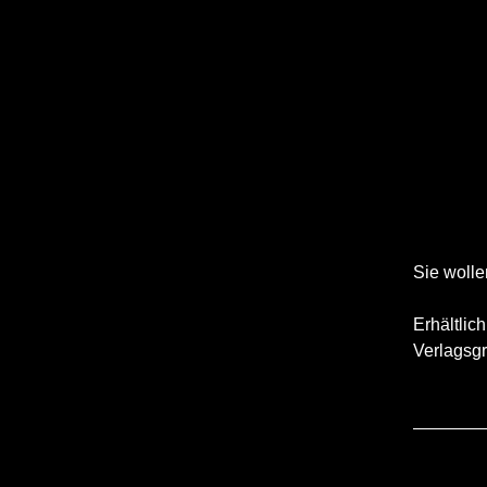
Sie woll
Erhältlic
Verlagsg